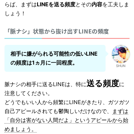
らば、まずは
LINEを送る頻度
とその
内容
を工夫しま
しょう！
「脈ナシ」状態から抜け出すLINEの頻度
相手に嫌がられる可能性の低いLINE
の頻度は1ヵ月に一回程度。
SHUN
送る頻度
脈ナシの相手に送るLINEは、特に
に
注意してください。
どうでもいい人から頻繁にLINEがきたり、ガツガツ
自己アピールされても鬱陶しいだけなので、
まずは
「自分は害がない人間だよ」というアピールから始
めましょう。