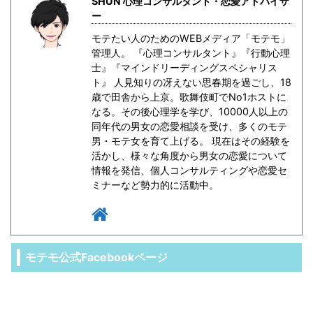
SHUN 心理コンサルタント・恋愛アドバイザ
ー
モテたい人のためのWEBメディア「モテモ」
管理人。 『心理コンサルタント』『行動心理
士』『マインドリーディングスペシャリス
ト』 人見知りの冴えない思春期を過ごし、18
歳で田舎から上京。歌舞伎町でNo1ホストに
なる。その後心理学を学び、10000人以上の
同年代の男女の恋愛相談を受け、多くのモテ
男・モテ女を育て上げる。 現在はその経験を
活かし、様々な角度から男女の恋愛について
情報を発信、個人コンサルティングや恋愛セ
ミナーなど勢力的に活動中。
モテモ公式Facebookページ