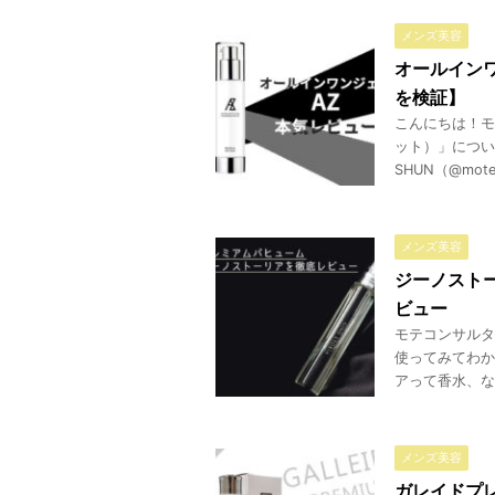
メンズ美容
オールイン
を検証】
こんにちは！モ
ット）」につい
SHUN（@mot
メンズ美容
ジーノスト
ビュー
モテコンサルタ
使ってみてわか
アって香水、な
メンズ美容
ガレイドプ