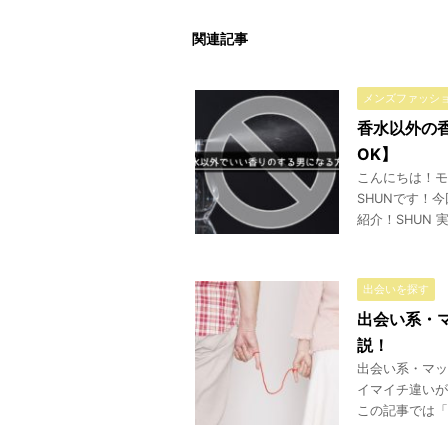
関連記事
メンズファッシ
香水以外の
OK】
こんにちは！モ
SHUNです！
紹介！SHUN 
出会いを探す
出会い系・
説！
出会い系・マッ
イマイチ違いが
この記事では「