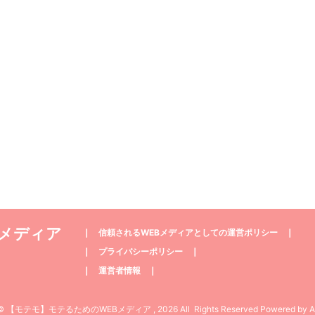
Bメディア
❘
信頼されるWEBメディアとしての運営ポリシー
❘
❘
プライバシーポリシー
❘
❘
運営者情報
❘
t© 【モテモ】モテるためのWEBメディア , 2026 All Rights Reserved Powered by
A