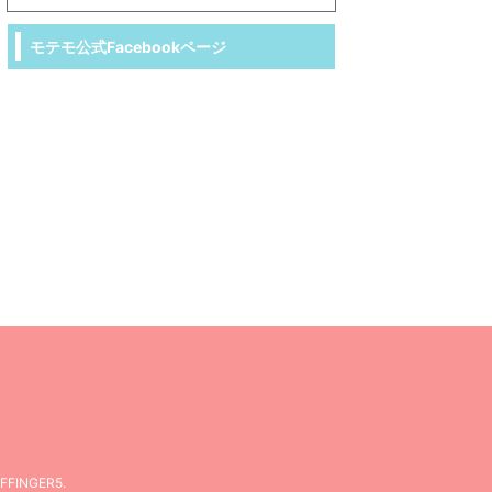
モテモ公式Facebookページ
FFINGER5
.