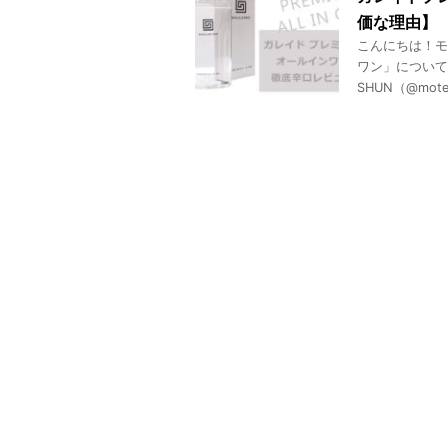
価な理由】
こんにちは！モ
ワン」について
SHUN（@mot