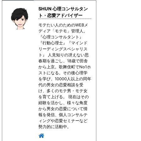
SHUN 心理コンサルタン
ト・恋愛アドバイザー
モテたい人のためのWEBメ
ディア「モテモ」管理人。
『心理コンサルタント』
『行動心理士』『マインド
リーディングスペシャリス
ト』 人見知りの冴えない思
春期を過ごし、18歳で田舎
から上京。歌舞伎町でNo1ホ
ストになる。その後心理学
を学び、10000人以上の同年
代の男女の恋愛相談を受
け、多くのモテ男・モテ女
を育て上げる。 現在はその
経験を活かし、様々な角度
から男女の恋愛について情
報を発信、個人コンサルテ
ィングや恋愛セミナーなど
勢力的に活動中。