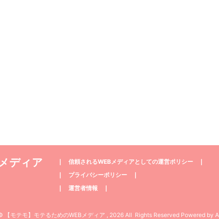
Bメディア
❘
信頼されるWEBメディアとしての運営ポリシー
❘
❘
プライバシーポリシー
❘
❘
運営者情報
❘
t© 【モテモ】モテるためのWEBメディア , 2026 All Rights Reserved Powered by
A