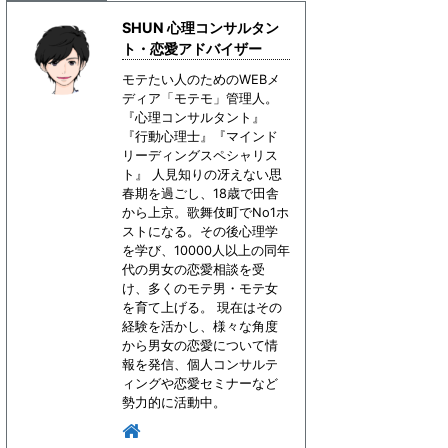
SHUN 心理コンサルタン
ト・恋愛アドバイザー
モテたい人のためのWEBメ
ディア「モテモ」管理人。
『心理コンサルタント』
『行動心理士』『マインド
リーディングスペシャリス
ト』 人見知りの冴えない思
春期を過ごし、18歳で田舎
から上京。歌舞伎町でNo1ホ
ストになる。その後心理学
を学び、10000人以上の同年
代の男女の恋愛相談を受
け、多くのモテ男・モテ女
を育て上げる。 現在はその
経験を活かし、様々な角度
から男女の恋愛について情
報を発信、個人コンサルテ
ィングや恋愛セミナーなど
勢力的に活動中。