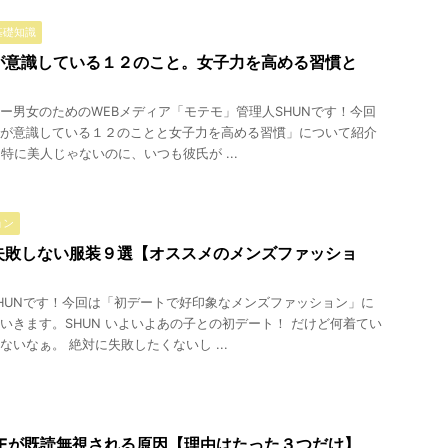
基礎知識
が意識している１２のこと。女子力を高める習慣と
ー男女のためのWEBメディア「モテモ」管理人SHUNです！今回
が意識している１２のことと女子力を高める習慣」について紹介
 特に美人じゃないのに、いつも彼氏が ...
ョン
失敗しない服装９選【オススメのメンズファッショ
HUNです！今回は「初デートで好印象なメンズファッション」に
いきます。SHUN いよいよあの子との初デート！ だけど何着てい
ないなぁ。 絶対に失敗したくないし ...
NEが既読無視される原因【理由はたった３つだけ】