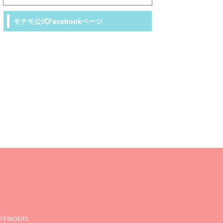
モテモ公式Facebookページ
FFINGER5
.