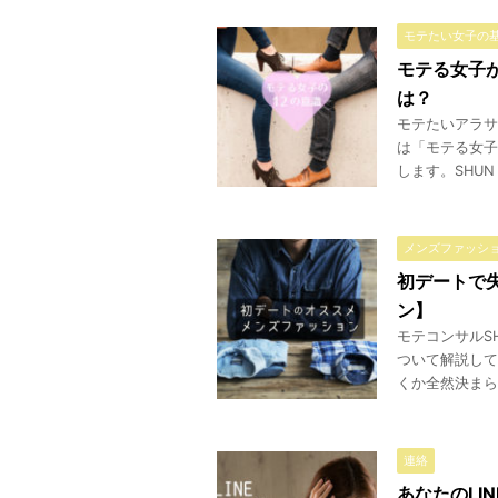
モテたい女子の
モテる女子
は？
モテたいアラサ
は「モテる女子
します。SHUN
メンズファッシ
初デートで
ン】
モテコンサルS
ついて解説して
くか全然決まら
連絡
あなたのLI