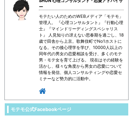
SHUN 心理コンサルタント・恋愛アドバイザ
ー
モテたい人のためのWEBメディア「モテモ」
管理人。 『心理コンサルタント』『行動心理
士』『マインドリーディングスペシャリス
ト』 人見知りの冴えない思春期を過ごし、18
歳で田舎から上京。歌舞伎町でNo1ホストに
なる。その後心理学を学び、10000人以上の
同年代の男女の恋愛相談を受け、多くのモテ
男・モテ女を育て上げる。 現在はその経験を
活かし、様々な角度から男女の恋愛について
情報を発信、個人コンサルティングや恋愛セ
ミナーなど勢力的に活動中。
モテモ公式Facebookページ