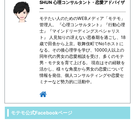
SHUN 心理コンサルタント・恋愛アドバイザ
ー
モテたい人のためのWEBメディア「モテモ」
管理人。 『心理コンサルタント』『行動心理
士』『マインドリーディングスペシャリス
ト』 人見知りの冴えない思春期を過ごし、18
歳で田舎から上京。歌舞伎町でNo1ホストに
なる。その後心理学を学び、10000人以上の
同年代の男女の恋愛相談を受け、多くのモテ
男・モテ女を育て上げる。 現在はその経験を
活かし、様々な角度から男女の恋愛について
情報を発信、個人コンサルティングや恋愛セ
ミナーなど勢力的に活動中。
モテモ公式Facebookページ