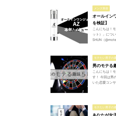
メンズ美容
オールイン
を検証】
こんにちは！モ
ット）」につい
SHUN（@mot
モテたい男子の
男のモテる
こんにちは！モ
す！ 今回は男
いた恋愛コンサル
モテたい男子の
あなたが女