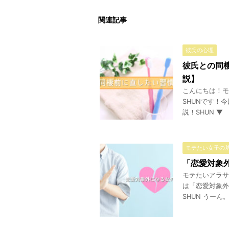
関連記事
彼氏の心理
彼氏との同
説】
こんにちは！モ
SHUNです！
説！SHUN ▼
モテたい女子の
「恋愛対象
モテたいアラサ
は「恋愛対象外
SHUN うーん