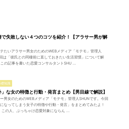
棲で失敗しない４つのコツを紹介！【アラサー男が解
テたいアラサー男女のためのWEBメディア「モテモ」管理人
今回は「彼氏との同棲前に直しておきたい生活習慣」について解
 この記事を書いた恋愛コンサルタントSHU ...
基礎知識
外」な女の特徴と行動・発言まとめ【男目線で解説】
ー男女のためのWEBメディア「モテモ」管理人SHUNです。今回
になってしまう女子の特徴や行動・発言」をまとめてみたよ！
。 この人、ぶっちゃけ恋愛対象にならん ...