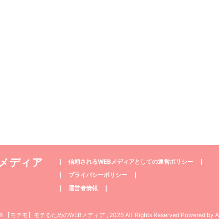
Bメディア
❘
信頼されるWEBメディアとしての運営ポリシー
❘
❘
プライバシーポリシー
❘
❘
運営者情報
❘
t© 【モテモ】モテるためのWEBメディア , 2026 All Rights Reserved Powered by
A