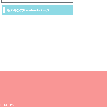
モテモ公式Facebookページ
FFINGER5
.