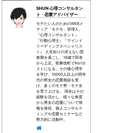
SHUN 心理コンサルタン
ト・恋愛アドバイザー
モテたい人のためのWEBメ
ディア「モテモ」管理人。
『心理コンサルタント』
『行動心理士』『マインド
リーディングスペシャリス
ト』 人見知りの冴えない思
春期を過ごし、18歳で田舎
から上京。歌舞伎町でNo1ホ
ストになる。その後心理学
を学び、10000人以上の同年
代の男女の恋愛相談を受
け、多くのモテ男・モテ女
を育て上げる。 現在はその
経験を活かし、様々な角度
から男女の恋愛について情
報を発信、個人コンサルテ
ィングや恋愛セミナーなど
勢力的に活動中。