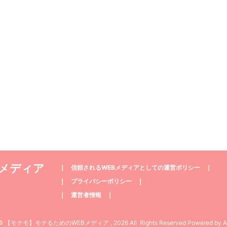
Bメディア
❘
信頼されるWEBメディアとしての運営ポリシー
❘
❘
プライバシーポリシー
❘
❘
運営者情報
❘
t© 【モテモ】モテるためのWEBメディア , 2026 All Rights Reserved Powered by
A