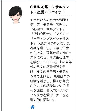
SHUN 心理コンサルタン
ト・恋愛アドバイザー
モテたい人のためのWEBメ
ディア「モテモ」管理人。
『心理コンサルタント』
『行動心理士』『マインド
リーディングスペシャリス
ト』 人見知りの冴えない思
春期を過ごし、18歳で田舎
から上京。歌舞伎町でNo1ホ
ストになる。その後心理学
を学び、10000人以上の同年
代の男女の恋愛相談を受
け、多くのモテ男・モテ女
を育て上げる。 現在はその
経験を活かし、様々な角度
から男女の恋愛について情
報を発信、個人コンサルテ
ィングや恋愛セミナーなど
勢力的に活動中。