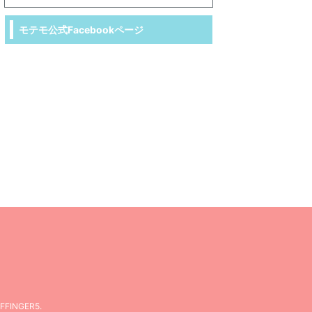
モテモ公式Facebookページ
FFINGER5
.