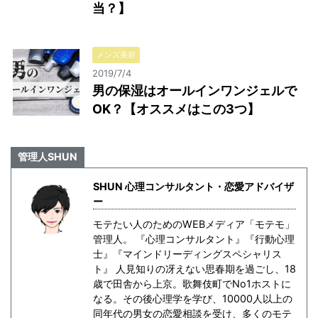
当？】
メンズ美容
2019/7/4
男の保湿はオールインワンジェルで
OK？【オススメはこの3つ】
管理人SHUN
SHUN 心理コンサルタント・恋愛アドバイザ
ー
モテたい人のためのWEBメディア「モテモ」
管理人。 『心理コンサルタント』『行動心理
士』『マインドリーディングスペシャリス
ト』 人見知りの冴えない思春期を過ごし、18
歳で田舎から上京。歌舞伎町でNo1ホストに
なる。その後心理学を学び、10000人以上の
同年代の男女の恋愛相談を受け、多くのモテ