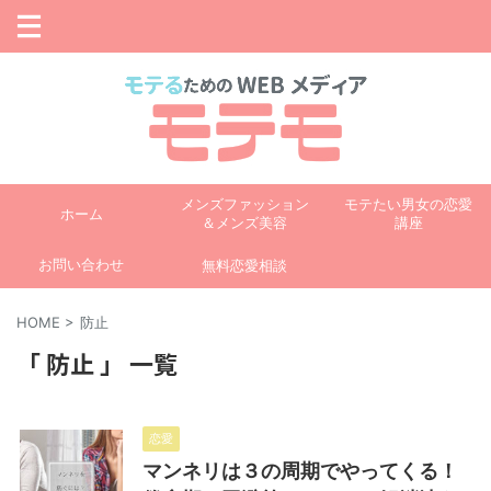
メンズファッション
モテたい男女の恋愛
ホーム
＆メンズ美容
講座
お問い合わせ
無料恋愛相談
HOME
>
防止
「 防止 」 一覧
恋愛
マンネリは３の周期でやってくる！