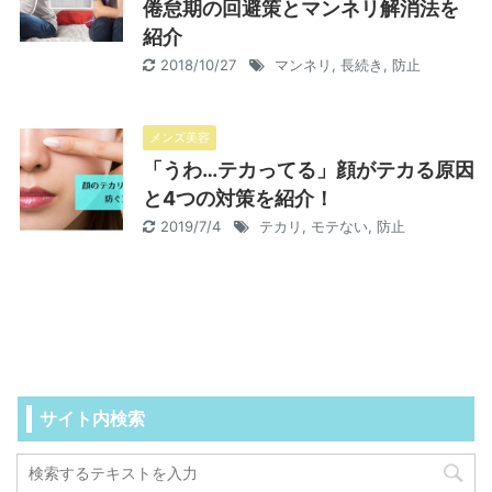
倦怠期の回避策とマンネリ解消法を
紹介
2018/10/27
マンネリ
,
長続き
,
防止
メンズ美容
「うわ…テカってる」顔がテカる原因
と4つの対策を紹介！
2019/7/4
テカリ
,
モテない
,
防止
サイト内検索