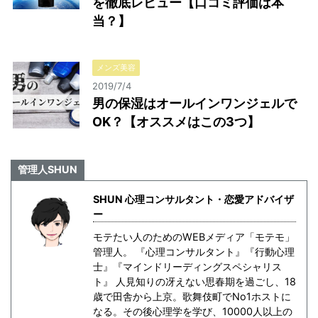
を徹底レビュー【口コミ評価は本
当？】
メンズ美容
2019/7/4
男の保湿はオールインワンジェルで
OK？【オススメはこの3つ】
管理人SHUN
SHUN 心理コンサルタント・恋愛アドバイザ
ー
モテたい人のためのWEBメディア「モテモ」
管理人。 『心理コンサルタント』『行動心理
士』『マインドリーディングスペシャリス
ト』 人見知りの冴えない思春期を過ごし、18
歳で田舎から上京。歌舞伎町でNo1ホストに
なる。その後心理学を学び、10000人以上の