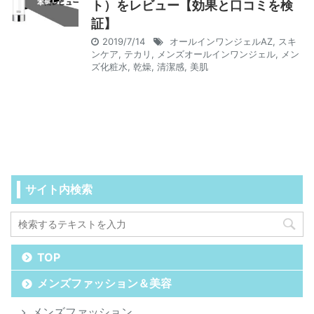
ト）をレビュー【効果と口コミを検
証】
2019/7/14
オールインワンジェルAZ
,
スキ
ンケア
,
テカリ
,
メンズオールインワンジェル
,
メン
ズ化粧水
,
乾燥
,
清潔感
,
美肌
サイト内検索
TOP
メンズファッション＆美容
メンズファッション