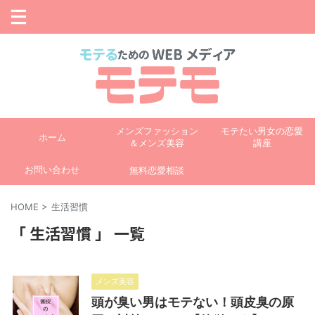
メンズファッション
モテたい男女の恋愛
ホーム
＆メンズ美容
講座
お問い合わせ
無料恋愛相談
HOME
>
生活習慣
「 生活習慣 」 一覧
メンズ美容
頭が臭い男はモテない！頭皮臭の原