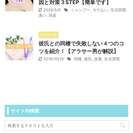
因と対策３STEP【簡単です】
2020/5/6
シャンプー
,
モテない
,
生活習慣
,
臭い
,
頭皮
彼氏の心理
彼氏との同棲で失敗しない４つのコ
ツを紹介！【アラサー男が解説】
2018/10/19
同棲
,
彼氏
,
改善
,
生活習慣
サイト内検索