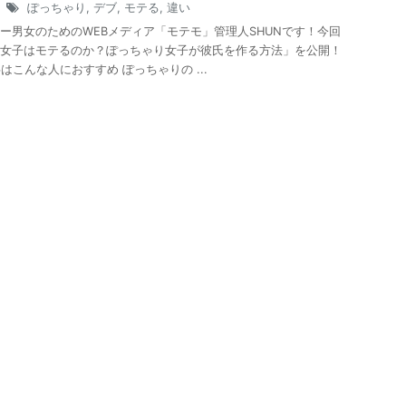
3
ぽっちゃり
,
デブ
,
モテる
,
違い
ー男女のためのWEBメディア「モテモ」管理人SHUNです！今回
女子はモテるのか？ぽっちゃり女子が彼氏を作る方法」を公開！
事はこんな人におすすめ ぽっちゃりの ...