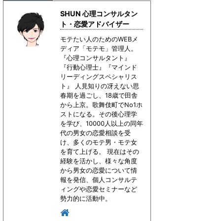
SHUN 心理コンサルタン
ト・恋愛アドバイザー
モテたい人のためのWEBメ
ディア「モテモ」管理人。
『心理コンサルタント』
『行動心理士』『マインド
リーディングスペシャリス
ト』 人見知りの冴えない思
春期を過ごし、18歳で田舎
から上京。歌舞伎町でNo1ホ
ストになる。その後心理学
を学び、10000人以上の同年
代の男女の恋愛相談を受
け、多くのモテ男・モテ女
を育て上げる。 現在はその
経験を活かし、様々な角度
から男女の恋愛について情
報を発信、個人コンサルテ
ィングや恋愛セミナーなど
勢力的に活動中。