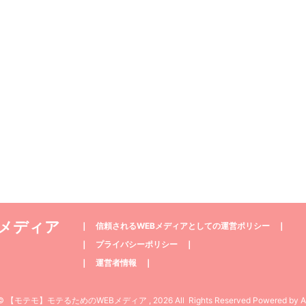
Bメディア
❘
信頼されるWEBメディアとしての運営ポリシー
❘
❘
プライバシーポリシー
❘
❘
運営者情報
❘
t© 【モテモ】モテるためのWEBメディア , 2026 All Rights Reserved Powered by
A