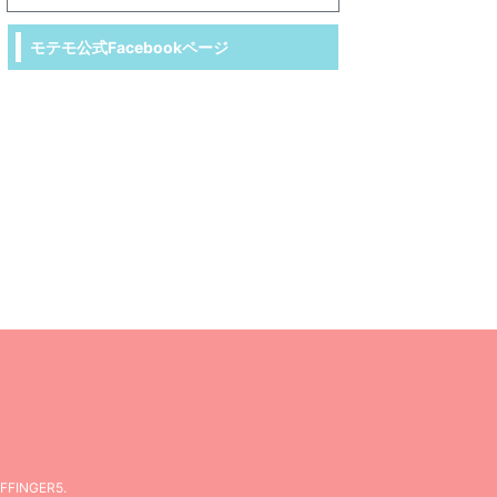
モテモ公式Facebookページ
FFINGER5
.