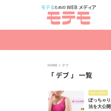
HOME
>
デブ
「 デブ 」 一覧
出会いを探す
ぽっちゃり
法を大公開