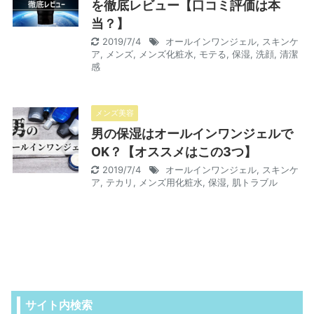
を徹底レビュー【口コミ評価は本
当？】
2019/7/4
オールインワンジェル
,
スキンケ
ア
,
メンズ
,
メンズ化粧水
,
モテる
,
保湿
,
洗顔
,
清潔
感
メンズ美容
男の保湿はオールインワンジェルで
OK？【オススメはこの3つ】
2019/7/4
オールインワンジェル
,
スキンケ
ア
,
テカリ
,
メンズ用化粧水
,
保湿
,
肌トラブル
サイト内検索